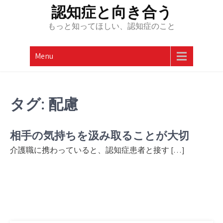
Skip
認知症と向き合う
to
もっと知ってほしい、認知症のこと
content
Menu
タグ:
配慮
相手の気持ちを汲み取ることが大切
介護職に携わっていると、認知症患者と接す […]