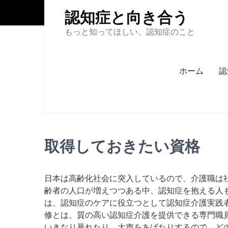
Skip
認知症と向き合う
to
content
もっと知ってほしい、認知症のこと
ホーム
認
取得しておきたい資格
日本は高齢化社会に突入しているので、介護職は
齢者の人口が増えつつある中、認知症を抱える人
は、認知症のケアに役立つとして認知症介護実践
修とは、質の高い認知症介護を提供できる専門職
いきなり暴れたり、大声をあげたりするので、ど