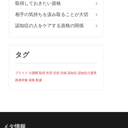
取得しておきたい資格
相手の気持ちを汲み取ることが大切
認知症の人をケアする資格の関係
タグ
プライド
介護職
取得
拒否
症状
目線
認知症
認知症介護実
践者研修
資格
配慮
メタ情報